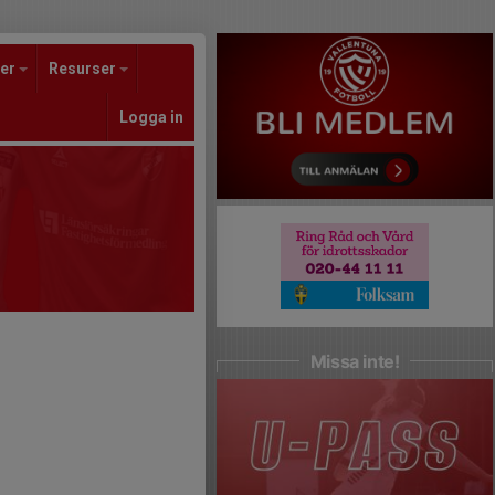
er
Resurser
Logga in
Missa inte!