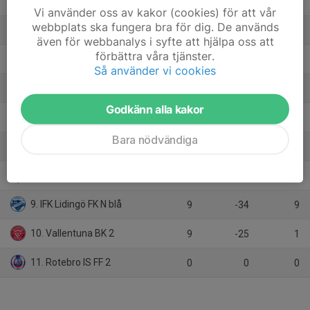
2. Runby IF Vit
9
34
18
Vi använder oss av kakor (cookies) för att vår
webbplats ska fungera bra för dig. De används
3. Sollentuna FK Nord 2
9
4
18
även för webbanalys i syfte att hjälpa oss att
förbättra våra tjänster.
4. Österåker United FK Blå
9
2
18
Så använder vi cookies
5. Täby FK 53
9
10
16
Godkänn alla kakor
6. Viggbyholms IK FF Blå
9
4
15
Bara nödvändiga
7. Bollstanäs SK 3
9
-4
9
8. Danderyds SK FF Blå
9
-11
9
9. IFK Lidingö FK N blå
9
-34
9
10. Vallentuna BK 2
9
-25
1
11. Rotebro IS FF 2
0
0
0