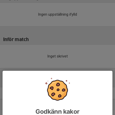
Ingen uppställning ifylld
Inför match
Inget skrivet
Tabell
P2012- 4A
M
+/-
P
1. Stocksunds IF 1
9
20
21
Godkänn kakor