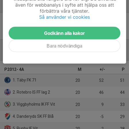
även för webbanalys i syfte att hjälpa oss att
Referat
förbättra våra tjänster.
Så använder vi cookies
Inget referat skrivet
Godkänn alla kakor
Bara nödvändiga
Tabell
P2012- 4A
M
+/-
P
1. Täby FK 71
20
52
51
2. Rotebro IS FF lag 2
20
46
44
3. Viggbyholms IK FF Vit
20
9
33
4. Danderyds SK FF Blå
20
-5
29
5. Runby IF Vit
20
2
28