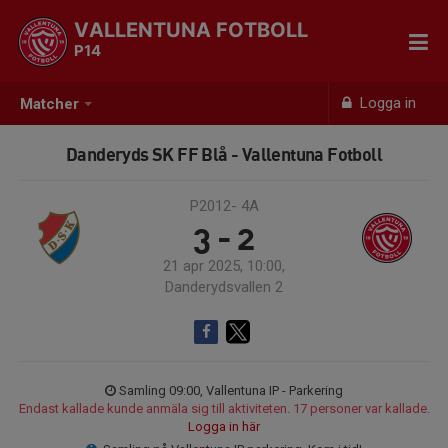
VALLENTUNA FOTBOLL
P14
Logga in
Matcher
Danderyds SK FF Blå - Vallentuna Fotboll
P2012- 4A
3 - 2
21 apr 2025, 10:00,
Danderydsvallen 2
Samling 09:00, Vallentuna IP - Parkering
Endast kallade kunde anmäla sig till aktiviteten. 17 personer var kallade.
Logga in här