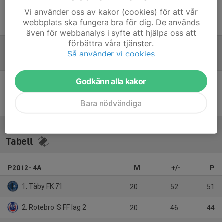
Vi använder oss av kakor (cookies) för att vår
Julius Gottsta
Assisterande tränare | Matchbokare |
webbplats ska fungera bra för dig. De används
Cupansvarig
även för webbanalys i syfte att hjälpa oss att
förbättra våra tjänster.
Så använder vi cookies
Referat
Godkänn alla kakor
Inget referat skrivet
Bara nödvändiga
Tabell
P2012- 4A
M
+/-
P
1. Täby FK 71
20
52
51
2. Rotebro IS FF lag 2
20
46
44