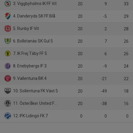
3. Viggbyholms IK FF Vit
20
9
33
4. Danderyds SK FF Blå
20
-5
29
5. Runby IF Vit
20
2
28
6. Bollstanäs SK Gul 5
20
7
26
7. IK Frej Täby FF 5
20
6
26
8. Enebybergs IF 3
20
-9
24
9. Vallentuna BK 4
20
-21
22
10. Sollentuna FK Väst 5
20
-49
18
11. Österåker United FK 3
20
-38
16
12. IFK Lidingö FK 7
0
0
0