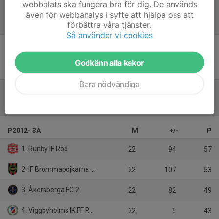
webbplats ska fungera bra för dig. De används
även för webbanalys i syfte att hjälpa oss att
Referat
förbättra våra tjänster.
Så använder vi cookies
Inget referat skrivet
Godkänn alla kakor
Bara nödvändiga
Tabell
P2012- 3A
M
+/-
P
1. Runby IF Röd
22
94
57
2. IF Brommapojkarna 12-9
22
107
53
3. Åkersberga FC 2
22
82
49
4. Viggbyholms IK FF Röd
22
5
43