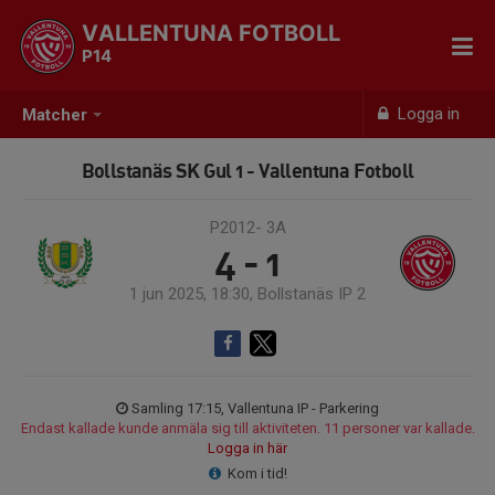
VALLENTUNA FOTBOLL
P14
Logga in
Matcher
Bollstanäs SK Gul 1 - Vallentuna Fotboll
P2012- 3A
4 - 1
1 jun 2025, 18:30, Bollstanäs IP 2
Samling 17:15, Vallentuna IP - Parkering
Endast kallade kunde anmäla sig till aktiviteten. 11 personer var kallade.
Logga in här
Kom i tid!