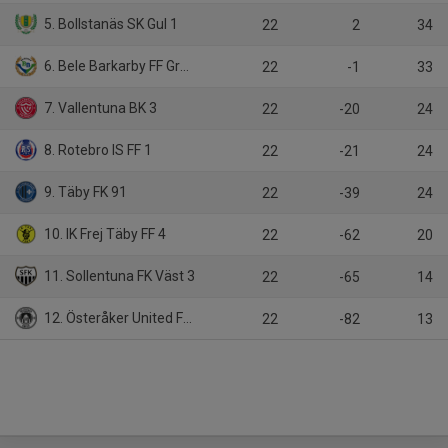
5. Bollstanäs SK Gul 1
22
2
34
6. Bele Barkarby FF Grön 1
22
-1
33
7. Vallentuna BK 3
22
-20
24
8. Rotebro IS FF 1
22
-21
24
9. Täby FK 91
22
-39
24
10. IK Frej Täby FF 4
22
-62
20
11. Sollentuna FK Väst 3
22
-65
14
12. Österåker United FK 4
22
-82
13