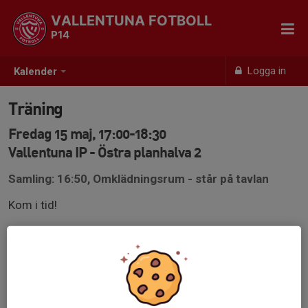
VALLENTUNA FOTBOLL
P14
Logga in
Kalender
Träning
Fredag 15 maj, 17:00-18:30
Vallentuna IP - Östra planhalva 2
Samling: 16:50, Omklädningsrum - står på tavlan
Kom i tid!
Kom rätt klädd i Vallentuna fotbolls träningskläder,
fotbollsskor, benskydd och vattenflaska.
Kläder efter väder.
Benskydd är ett krav samt vattenflaska.