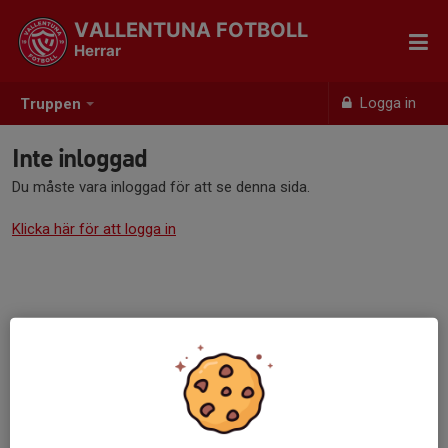
VALLENTUNA FOTBOLL
Herrar
Logga in
Truppen
Inte inloggad
Du måste vara inloggad för att se denna sida.
Klicka här för att logga in