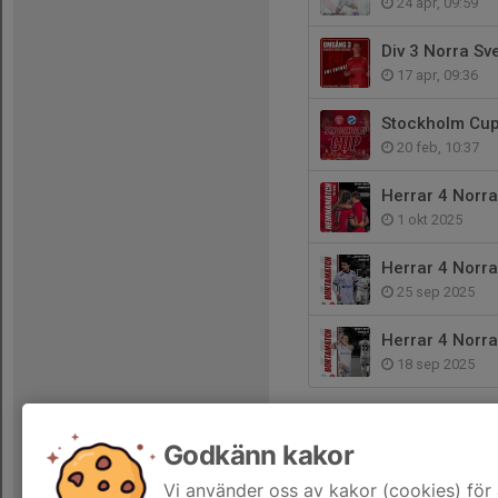
24 apr, 09:59
Div 3 Norra S
17 apr, 09:36
Stockholm Cu
20 feb, 10:37
Herrar 4 Norr
1 okt 2025
Herrar 4 Norr
25 sep 2025
Herrar 4 Norr
18 sep 2025
Godkänn kakor
Vi använder oss av kakor (cookies) för 