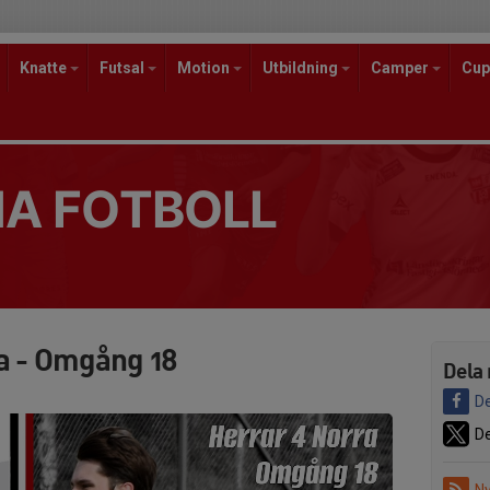
Knatte
Futsal
Motion
Utbildning
Camper
Cup
A FOTBOLL
a - Omgång 18
Dela 
De
De