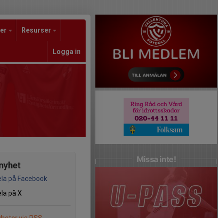
er
Resurser
Logga in
Missa inte!
nyhet
la på Facebook
la på X