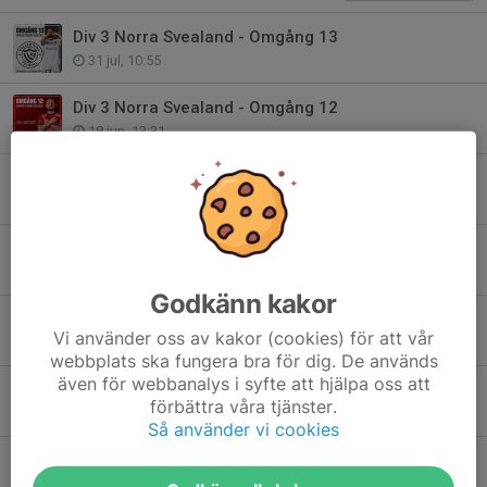
Div 3 Norra Svealand - Omgång 13
31 jul, 10:55
Div 3 Norra Svealand - Omgång 12
18 jun, 13:31
Div 3 Norra Svealand - Omgång 11
11 jun, 09:26
Div 3 Norra Svealand - Omgång 10
5 jun, 09:49
Godkänn kakor
Div 3 Norra Svealand - Omgång 9
Vi använder oss av kakor (cookies) för att vår
28 maj, 11:58
webbplats ska fungera bra för dig. De används
även för webbanalys i syfte att hjälpa oss att
Stockholm Cup - Kvartsfinal!
förbättra våra tjänster.
25 maj, 10:05
Så använder vi cookies
Div 3 Norra Svealand - Omgång 8
21 maj, 10:43