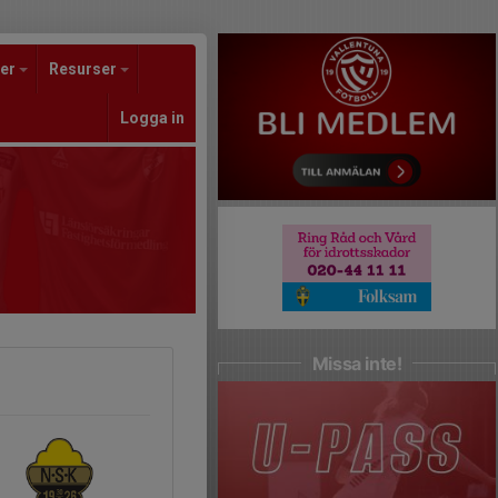
er
Resurser
Logga in
Missa inte!