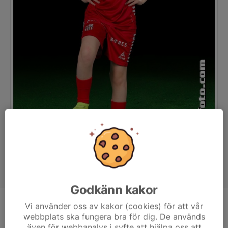
Godkänn kakor
Vi använder oss av kakor (cookies) för att vår
Position
-
webbplats ska fungera bra för dig. De används
Ålder
9 år
även för webbanalys i syfte att hjälpa oss att