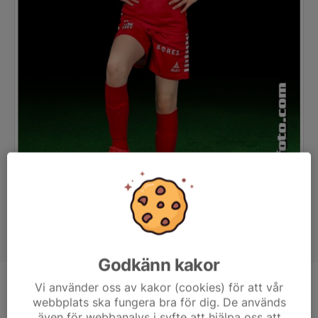
Godkänn kakor
Vi använder oss av kakor (cookies) för att vår
Position
-
webbplats ska fungera bra för dig. De används
Ålder
10 år
även för webbanalys i syfte att hjälpa oss att