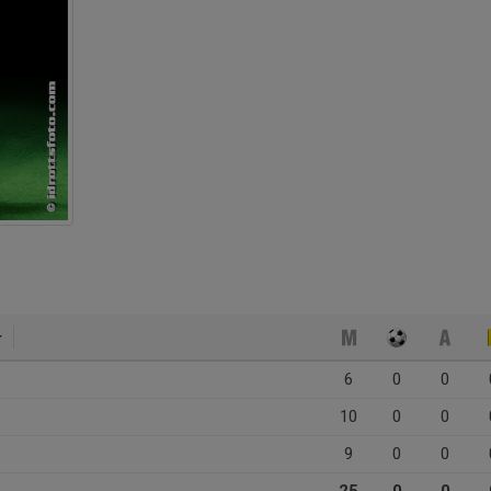
6
0
0
10
0
0
9
0
0