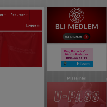
er
Resurser
Logga in
Missa inte!