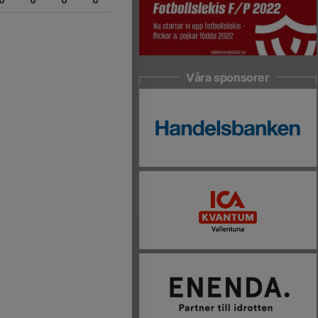
0
0
0
0
Våra sponsorer