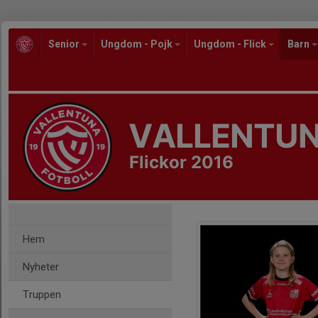
Senior
Ungdom - Pojk
Ungdom - Flick
Barn
VALLENTUN
Flickor 2016
Hem
Nyheter
Truppen