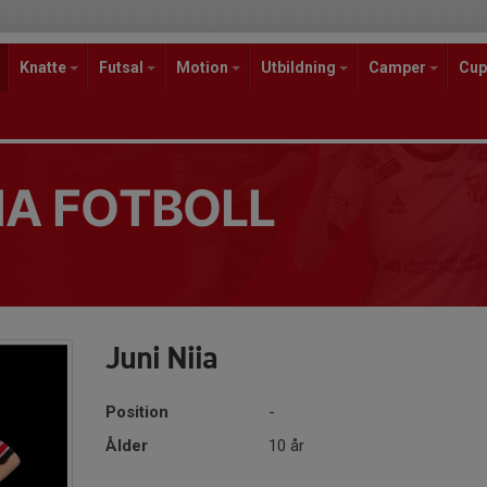
Knatte
Futsal
Motion
Utbildning
Camper
Cup
A FOTBOLL
Juni Niia
Position
-
Ålder
10 år