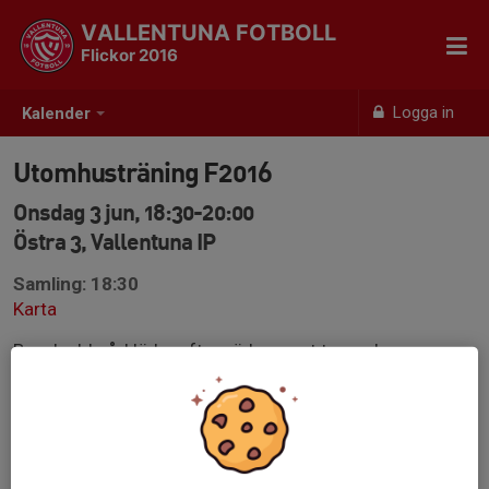
VALLENTUNA FOTBOLL
Flickor 2016
Logga in
Kalender
Utomhusträning F2016
Onsdag 3 jun, 18:30-20:00
Östra 3, Vallentuna IP
Samling: 18:30
Karta
Benskydd på, kläder efter väder samt ta med
vattenflaska. Inga örhängen eller vassa hårspännen!