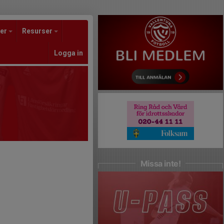
er
Resurser
Logga in
Missa inte!