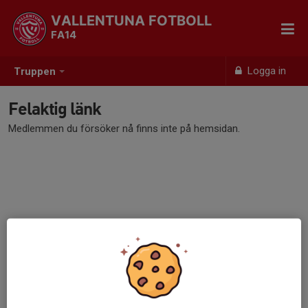
VALLENTUNA FOTBOLL
FA14
Logga in
Truppen
Felaktig länk
Medlemmen du försöker nå finns inte på hemsidan.