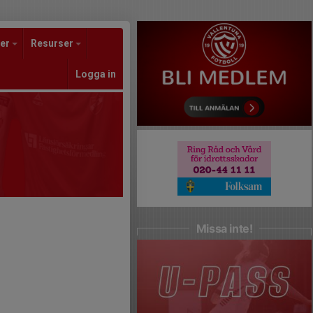
er
Resurser
Logga in
Missa inte!