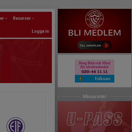
er
Resurser
Logga in
Missa inte!