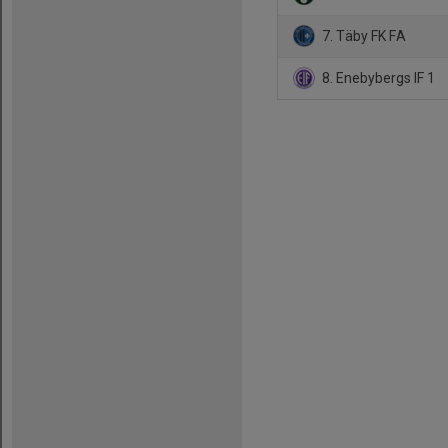
7. Täby FK FA
8. Enebybergs IF 1