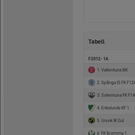
Tabell
F2012- 1A
1. Vallentuna BK
2. Spånga IS FK F12
3. Sollentuna FK F14
4. Erikslunds KF 1
5. Ursvik IK Gul
6. FK Bromma 1