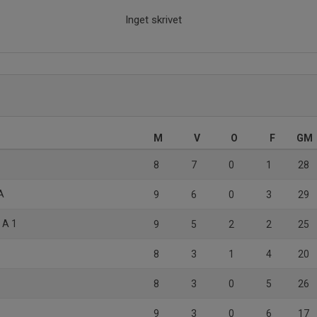
Inget skrivet
M
V
O
F
GM
8
7
0
1
28
A
9
6
0
3
29
 A 1
9
5
2
2
25
8
3
1
4
20
8
3
0
5
26
9
3
0
6
17