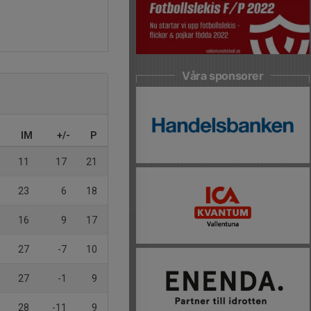
Våra sponsorer
IM
+/-
P
11
17
21
23
6
18
16
9
17
27
-7
10
27
-1
9
28
-11
9