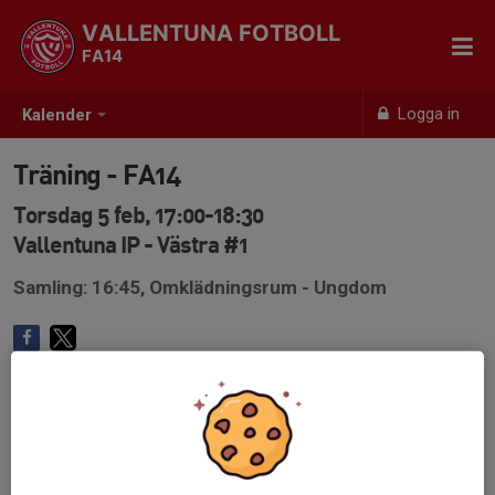
VALLENTUNA FOTBOLL
FA14
Logga in
Kalender
Träning - FA14
Torsdag 5 feb, 17:00-18:30
Vallentuna IP - Västra #1
Samling: 16:45, Omklädningsrum - Ungdom