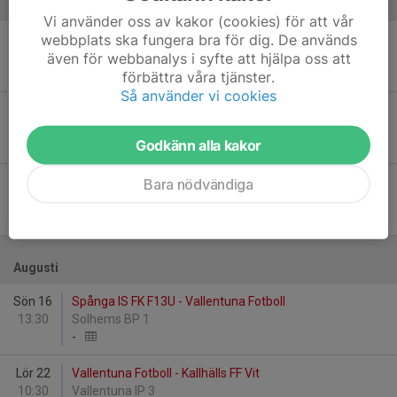
Juni
Vi använder oss av kakor (cookies) för att vår
webbplats ska fungera bra för dig. De används
Lör 6
Vallentuna Fotboll - Spånga IS FK F13U
10:30
Vallentuna IP 3
även för webbanalys i syfte att hjälpa oss att
9
-
0
förbättra våra tjänster.
Så använder vi cookies
Lör 13
Vallentuna Fotboll - Ängby IF 2
12:30
Vallentuna IP 3
Godkänn alla kakor
4
-
1
Mån 22
Vallentuna Fotboll - IK Frej Täby
Bara nödvändiga
20:00
Vallentuna IP Gräsplanen
1
-
0
Augusti
Sön 16
Spånga IS FK F13U - Vallentuna Fotboll
13:30
Solhems BP 1
-
Lör 22
Vallentuna Fotboll - Kallhälls FF Vit
10:30
Vallentuna IP 3