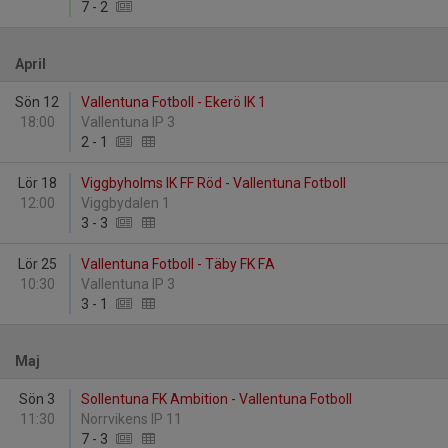
7
-
2
April
Sön 12
Vallentuna Fotboll - Ekerö IK 1
18:00
Vallentuna IP 3
2
-
1
Lör 18
Viggbyholms IK FF Röd - Vallentuna Fotboll
12:00
Viggbydalen 1
3
-
3
Lör 25
Vallentuna Fotboll - Täby FK FA
10:30
Vallentuna IP 3
3
-
1
Maj
Sön 3
Sollentuna FK Ambition - Vallentuna Fotboll
11:30
Norrvikens IP 11
7
-
3