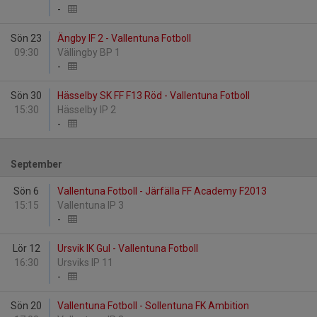
-
Sön 23
Ängby IF 2 - Vallentuna Fotboll
09:30
Vällingby BP 1
-
Sön 30
Hässelby SK FF F13 Röd - Vallentuna Fotboll
15:30
Hässelby IP 2
-
September
Sön 6
Vallentuna Fotboll - Järfälla FF Academy F2013
15:15
Vallentuna IP 3
-
Lör 12
Ursvik IK Gul - Vallentuna Fotboll
16:30
Ursviks IP 11
-
Sön 20
Vallentuna Fotboll - Sollentuna FK Ambition