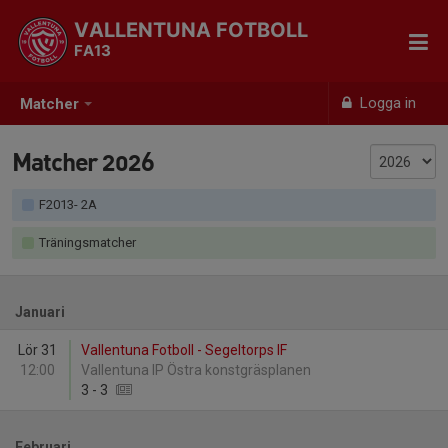
VALLENTUNA FOTBOLL
FA13
Logga in
Matcher
Matcher 2026
F2013- 2A
Träningsmatcher
Januari
Lör 31
Vallentuna Fotboll - Segeltorps IF
12:00
Vallentuna IP Östra konstgräsplanen
3
-
3
Februari