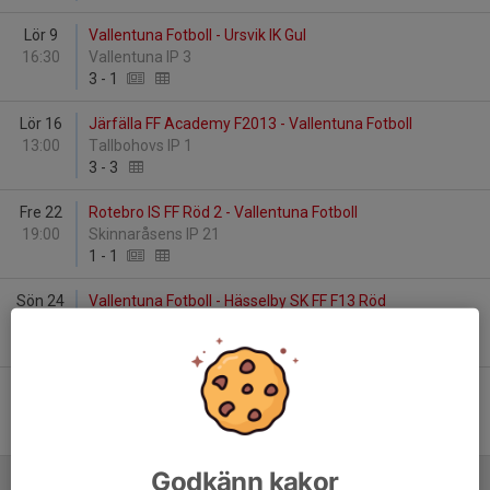
Lör 9
Vallentuna Fotboll - Ursvik IK Gul
16:30
Vallentuna IP 3
3
-
1
Lör 16
Järfälla FF Academy F2013 - Vallentuna Fotboll
13:00
Tallbohovs IP 1
3
-
3
Fre 22
Rotebro IS FF Röd 2 - Vallentuna Fotboll
19:00
Skinnaråsens IP 21
1
-
1
Sön 24
Vallentuna Fotboll - Hässelby SK FF F13 Röd
18:45
Vallentuna IP 3
5
-
0
Sön 31
Kallhälls FF Vit - Vallentuna Fotboll
10:30
Bolindervallen 2
2
-
3
Godkänn kakor