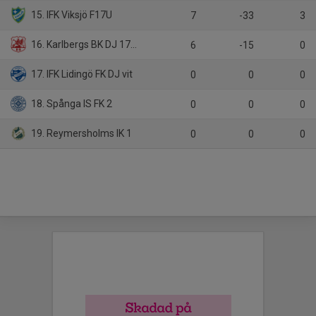
15. IFK Viksjö F17U
7
-33
3
16. Karlbergs BK DJ 17-19 21
6
-15
0
17. IFK Lidingö FK DJ vit
0
0
0
18. Spånga IS FK 2
0
0
0
19. Reymersholms IK 1
0
0
0