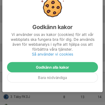
Referat
Godkänn kakor
Inget referat skrivet
Vi använder oss av kakor (cookies) för att vår
webbplats ska fungera bra för dig. De används
även för webbanalys i syfte att hjälpa oss att
förbättra våra tjänster.
Så använder vi cookies
Tabell
Godkänn alla kakor
DJ- 2A
M
+/-
P
Bara nödvändiga
1. Ekerö IK 1
7
7
18
2. Djurgårdens IF FF DJ-1 Röd
7
11
16
3. Täby FK DJ
8
13
14