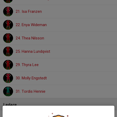
21. Isa Franzen
22. Enya Wideman
24. Thea Nilsson
25. Hanna Lundqvist
29. Thyra Lee
30. Molly Engstedt
31. Tordis Hennie
Ledare
Daniel Nielsen
Huvudtränare