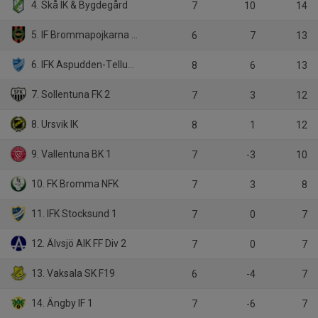
4. Skå IK & Bygdegård
7
10
14
5. IF Brommapojkarna F11U
6
7
13
6. IFK Aspudden-Tellus 1
8
6
13
7. Sollentuna FK 2
7
3
12
8. Ursvik IK
8
1
12
9. Vallentuna BK 1
7
-3
10
10. FK Bromma NFK
7
3
8
11. IFK Stocksund 1
7
0
7
12. Älvsjö AIK FF Div 2
7
0
7
13. Vaksala SK F19
6
-4
7
14. Ängby IF 1
7
-6
7