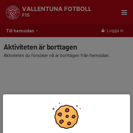
VALLENTUNA FOTBOLL
F15
Logga in
Till hemsidan
Aktiviteten är borttagen
Aktiviteten du försöker nå är borttagen från hemsidan.