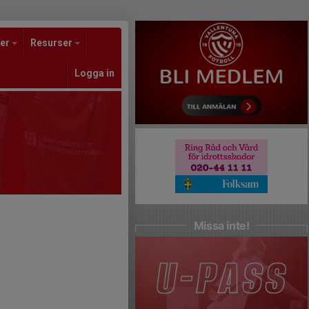
er
Resurser
Logga in
Missa inte!