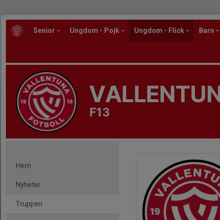
Senior
Ungdom - Pojk
Ungdom - Flick
Barn
VALLENTUN
F13
Hem
Nyheter
Truppen