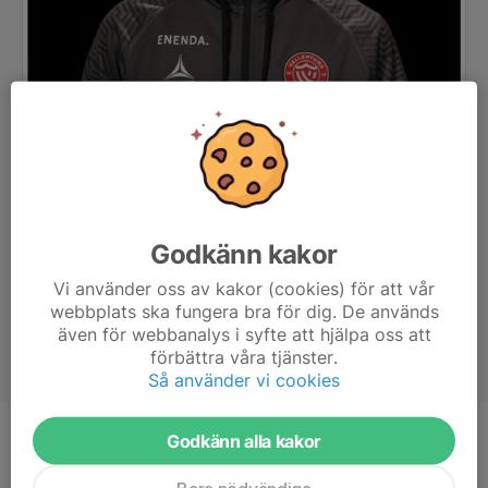
Godkänn kakor
Vi använder oss av kakor (cookies) för att vår
webbplats ska fungera bra för dig. De används
även för webbanalys i syfte att hjälpa oss att
förbättra våra tjänster.
Så använder vi cookies
Godkänn alla kakor
Titel
Assisterande tränare