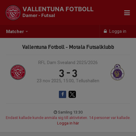
VALLENTUNA FOTBOLL
Damer - Futsal
Logga in
Matcher
Vallentuna Fotboll - Motala Futsalklubb
RFL Dam Svealand 2025/2026
3 - 3
23 nov 2025, 15:00, Tellushallen
Samling 13:30
Endast kallade kunde anmäla sig till aktiviteten. 14 personer var kallade.
Logga in här