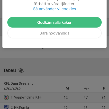
förbättra våra tjänster.
Så använder vi cookies
Maria Pettersson
Lagledare
Godkänn alla kakor
Referat
Bara nödvändiga
Inget referat skrivet
Tabell
RFL Dam Svealand
2025/2026
M
+/-
P
1. Viggbyholms IK FF
12
47
34
2. IFK Kumla
12
15
24