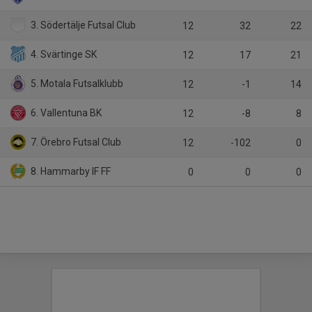
3. Södertälje Futsal Club
12
32
22
4. Svärtinge SK
12
17
21
5. Motala Futsalklubb
12
-1
14
6. Vallentuna BK
12
-8
8
7. Örebro Futsal Club
12
-102
0
8. Hammarby IF FF
0
0
0