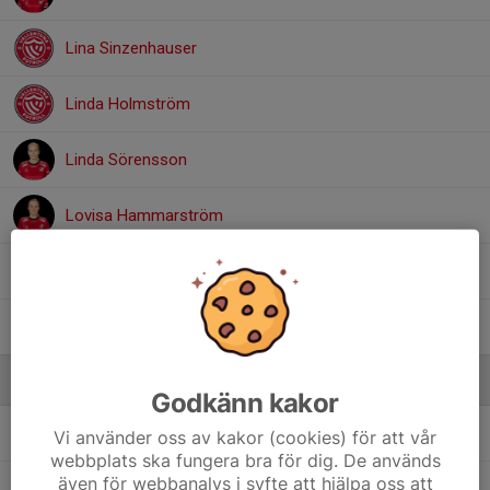
Lina Sinzenhauser
Linda Holmström
Linda Sörensson
Lovisa Hammarström
Maya Wassman
Tilde Sörensson
Ledare
Godkänn kakor
Elin Karlsson
Spelande ass tränare, material
Vi använder oss av kakor (cookies) för att vår
webbplats ska fungera bra för dig. De används
även för webbanalys i syfte att hjälpa oss att
Lars Olsson
Huvudtränare