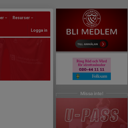
er
Resurser
Logga in
Missa inte!